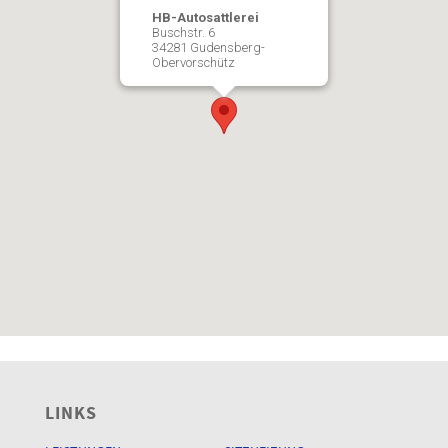
HB-Autosattlerei
Buschstr. 6
34281 Gudensberg-
Obervorschütz
LINKS