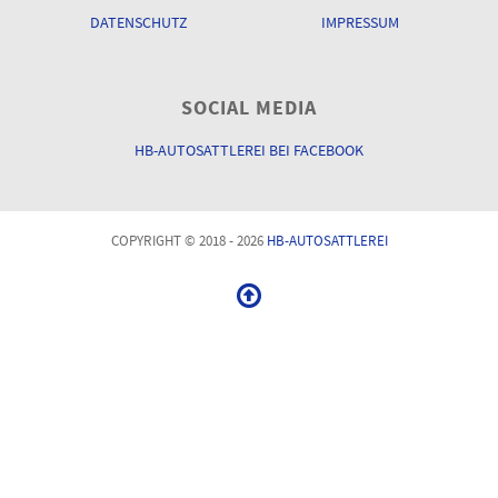
DATENSCHUTZ
IMPRESSUM
SOCIAL MEDIA
HB-AUTOSATTLEREI BEI FACEBOOK
COPYRIGHT © 2018 - 2026
HB-AUTOSATTLEREI
Cookies erleichtern die Bereitstellung unserer Dienste. Mit der
Nutzung unserer Dienste erklären Sie sich damit einverstanden,